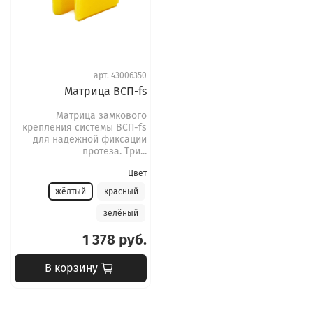
арт.
43006350
Матрица ВСП-fs
Матрица замкового
крепления системы ВСП-fs
для надежной фиксации
протеза. Три...
Цвет
жёлтый
красный
зелёный
1 378 руб.
В корзину