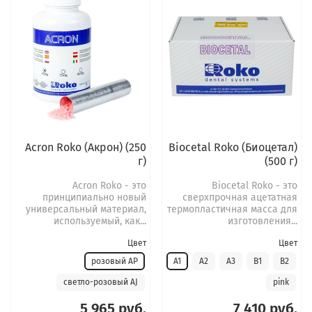
Acron Roko (Акрон) (250
Biocetal Roko (Биоцетал)
г)
(500 г)
Acron Roko - это
Biocetal Roko - это
принципиально новый
сверхпрочная ацетатная
универсальный материал,
термопластичная масса для
используемый, как...
изготовления...
Цвет
Цвет
розовый AР
A1
A2
A3
B1
B2
светло-розовый AJ
pink
5 965 руб.
7 410 руб.