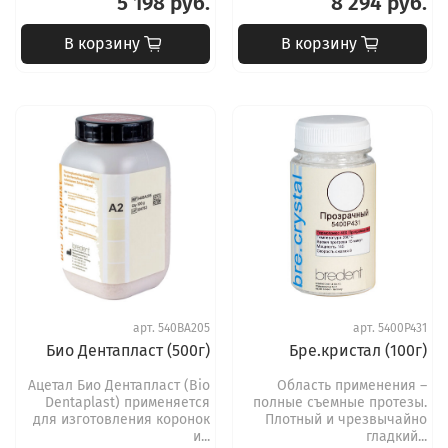
5 198 руб.
8 294 руб.
В корзину
В корзину
арт.
540BA205
арт.
5400P431
Био Дентапласт (500г)
Бре.кристал (100г)
Ацетал Био Дентапласт (Bio
Область применения –
Dentaplast) применяется
полные съемные протезы.
для изготовления коронок
Плотный и чрезвычайно
и...
гладкий...