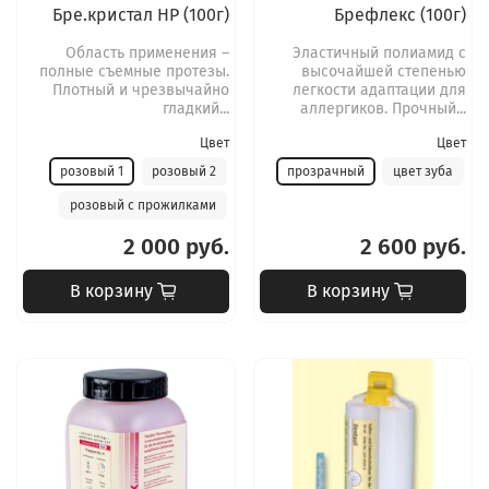
Бре.кристал HP (100г)
Брефлекс (100г)
Область применения –
Эластичный полиамид с
полные съемные протезы.
высочайшей степенью
Плотный и чрезвычайно
легкости адаптации для
гладкий...
аллергиков. Прочный...
Цвет
Цвет
розовый 1
розовый 2
прозрачный
цвет зуба
розовый с прожилками
2 000 руб.
2 600 руб.
В корзину
В корзину