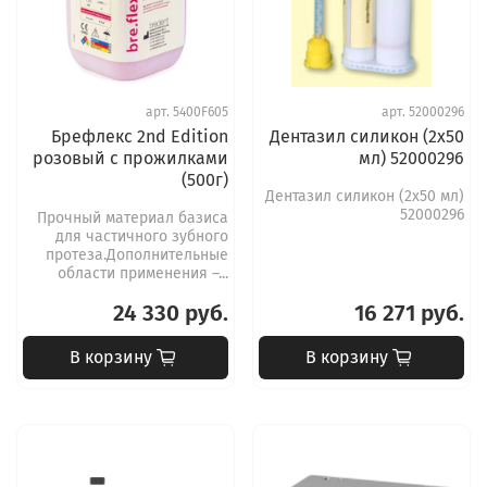
арт.
5400F605
арт.
52000296
Брефлекс 2nd Edition
Дентазил силикон (2х50
розовый с прожилками
мл) 52000296
(500г)
Дентазил силикон (2х50 мл)
52000296
Прочный материал базиса
для частичного зубного
протеза.Дополнительные
области применения –...
24 330 руб.
16 271 руб.
В корзину
В корзину