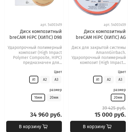
арт.
54003419
арт.
54003459
Диск композитный
Диск композитный
breCAM HiPC (ХИПС) D98
breCAM HiPC (ХИПС) AG
Ударопрочный полимерный
Диск для закрытой системы
композит (High Impact
AmannGirrbach.
Polymer Composite, HIPC)
Ударопрочный полимерный
предназначен для...
композит (High Impact...
Цвет
Цвет
A1
A2
A3
A1
A2
A3
размер
размер
16мм
20мм
20мм
39 425 руб.
34 960 руб.
15 000 руб.
В корзину
В корзину