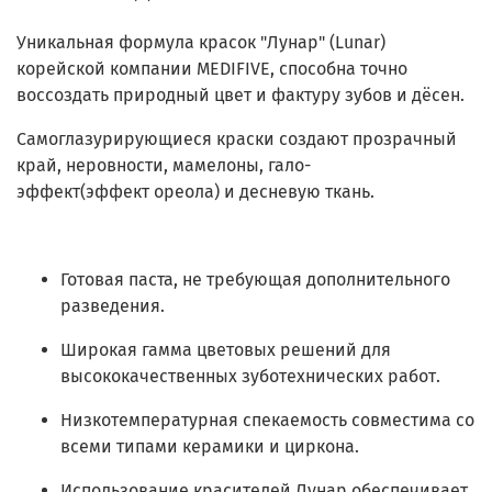
Уникальная
формула красок "Лунар" (Lunar)
корейской компании MEDIFIVE
,
способна
точно
воссоздать
природный
цвет
и
фактуру
зубов
и
дёсен
.
Самоглазурирующиеся
краски
создают
прозрачный
край
,
неровности
,
мамелоны
,
гало-
эффект
(
эффект
ореола
)
и
десневую
ткань
.
Готовая паста, не требующая дополнительного
разведения.
Широкая гамма цветовых решений
для
высококачественных зуботехнических работ.
Низкотемпературная спекаемость совместима со
всеми типами керамики и циркона.
Использование красителей Лунар обеспечивает