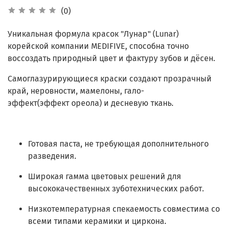
(0)
Уникальная
формула красок "Лунар" (Lunar)
корейской компании MEDIFIVE
,
способна
точно
воссоздать
природный
цвет
и
фактуру
зубов
и
дёсен
.
Самоглазурирующиеся
краски
создают
прозрачный
край
,
неровности
,
мамелоны
,
гало-
эффект
(
эффект
ореола
)
и
десневую
ткань
.
Готовая паста, не требующая дополнительного
разведения.
Широкая гамма цветовых решений
для
высококачественных зуботехнических работ.
Низкотемпературная спекаемость совместима со
всеми типами керамики и циркона.