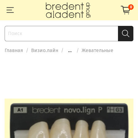
0
Главная
Визио.лайн
...
Жевательные