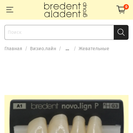
0
Главная
Визио.лайн
...
Жевательные