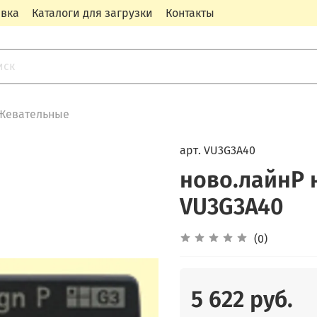
авка
Каталоги для загрузки
Контакты
Жевательные
арт.
VU3G3A40
ново.лайнP н
VU3G3A40
(0)
5 622 руб.