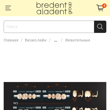
0
Главная
Визио.лайн
...
Жевательные