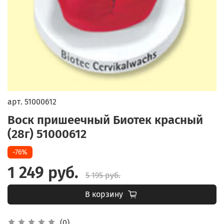
арт.
51000612
Воск пришеечный Биотек красный
(28г) 51000612
-76%
1 249 руб.
5 195 руб.
В корзину
(0)