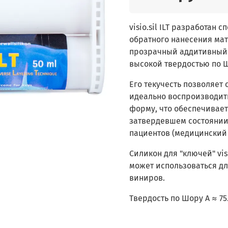
visio.sil ILT разработан
обратного нанесения мате
прозрачный аддитивный 
высокой твердостью по Шо
Его текучесть позволяет 
идеально воспроизводить
форму, что обеспечивает 
затвердевшем состоянии
пациентов (медицинский п
Силикон для "ключей" vis
может использоваться д
виниров.
Твердость по Шору А ≈ 75