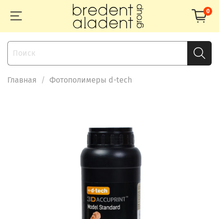
0
Главная
Фотополимеры d-tech