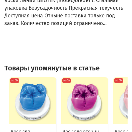
воски линии БИОТЕК (Biotec)bredent. Стильная
упаковка
Безусадочность
Прекрасная текучесть
Доступная цена
Отныне поставки только под
заказ.
Количество позиций ограничено…
Товары упомянутые в статье
-76%
-76%
-76%
Воск для
Воск для вторич.
Воск дл